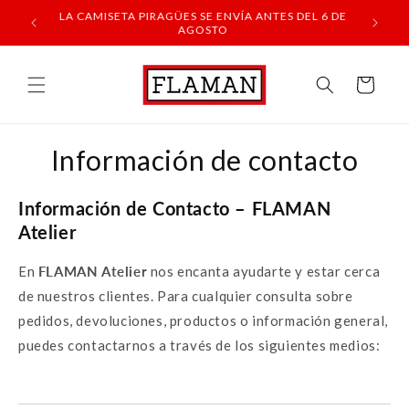
Ir
LA CAMISETA PIRAGÜES SE ENVÍA ANTES DEL 6 DE
directamente
PAY
TODOS L
AGOSTO
al contenido
Carrito
Información de contacto
Información de Contacto – FLAMAN
Atelier
En
FLAMAN Atelier
nos encanta ayudarte y estar cerca
de nuestros clientes. Para cualquier consulta sobre
pedidos, devoluciones, productos o información general,
puedes contactarnos a través de los siguientes medios: