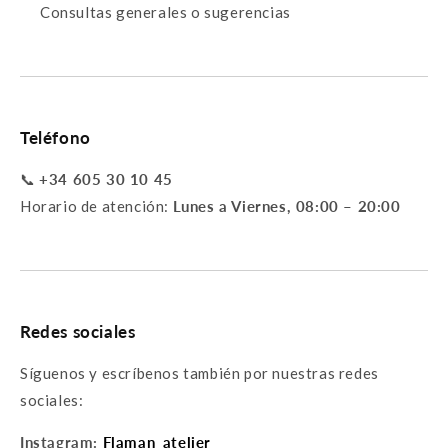
Consultas generales o sugerencias
Teléfono
📞
+34 605 30 10 45
5% DE DESCUENTO
Horario de atención:
Lunes a Viernes, 08:00 – 20:00
En tu primera compra
Email
LO QUIERO
No, gracias. Prefiero pagar el precio completo.
Redes sociales
Síguenos y escríbenos también por nuestras redes
sociales:
Instagram:
Flaman_atelier